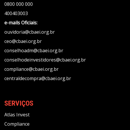
0800 000 000
400403003
e-mails Oficiais:
ouvidoria@cbaei.org.br
ceo@cbaei.org.br
conselhoadm@cbaei.org.br
conselhodeinvestidores@cbaei.org.br
compliance@cbaei.org.br
centraldecompra@cbaei.org.br
SERVIÇOS
Atlas Invest
Compliance