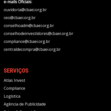
e-mails Oficiais:
ouvidoria@cbaei.org.br
ceo@cbaei.org.br
conselhoadm@cbaei.org.br
conselhodeinvestidores@cbaei.org.br
compliance@cbaei.org.br
centraldecompra@cbaei.org.br
SERVIÇOS
Atlas Invest
Compliance
Logística
Agência de Publicidade