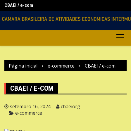
CBAEI / e-com
Ir
Lo
Agencias Virtuais
para
o
conteúdo
Página inicial
e-commerce
CBAEI / e-com
CBAEI / E-COM
setembro 16, 2024
cbaeiorg
e-commerce