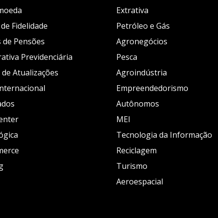
moeda
Extrativa
de Fidelidade
Petróleo e Gás
 de Pensões
Agronegócios
ativa Previdenciária
Pesca
 de Atualizações
Agroindústria
Internacional
Empreendedorismo
ados
Autônomos
enter
MEI
ógica
Tecnologia da Informação
merce
Reciclagem
g
Turismo
Aeroespacial