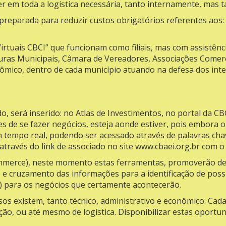
er em toda a logistica necessária, tanto internamente, mas 
preparada para reduzir custos obrigatórios referentes aos: 
irtuais CBCI” que funcionam como filiais, mas com assistênci
uras Municipais, Câmara de Vereadores, Associações Comerci
mico, dentro de cada município atuando na defesa dos inte
, será inserido: no Atlas de Investimentos, no portal da CBCI
s de se fazer negócios, esteja aonde estiver, pois embora o
em tempo real, podendo ser acessado através de palavras ch
através do link de associado no site
www.cbaei.org.br
com o
mmerce), neste momento estas ferramentas, promoverão de 
e cruzamento das informações para a identificação de possív
) para os negócios que certamente acontecerão.
os existem, tanto técnico, administrativo e econômico. Cada
ação, ou até mesmo de logística. Disponibilizar estas oport