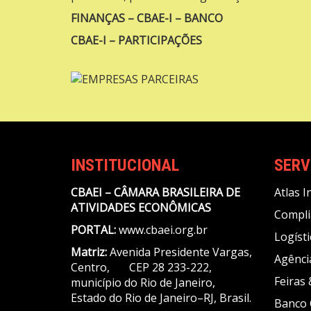
FINANÇAS –
CBAE-I – BANCO
CBAE-I – PARTICIPAÇÕES
INSTITUCIONAL
SERV
CBAEI – CÂMARA BRASILEIRA DE
Atlas I
ATIVIDADES ECONÔMICAS
Compli
PORTAL:
www.cbaei.org.br
Logísti
Matriz:
Avenida Presidente Vargas,
Agênci
Centro, CEP 28 233-222,
Feiras
município do Rio de Janeiro,
Estado do Rio de Janeiro–RJ, Brasil.
Banco 