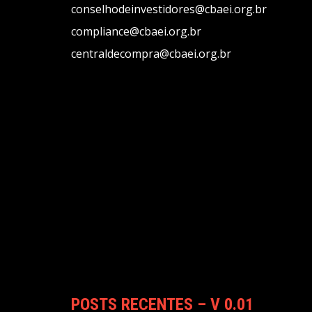
conselhodeinvestidores@cbaei.org.br
compliance@cbaei.org.br
centraldecompra@cbaei.org.br
POSTS RECENTES – V 0.01