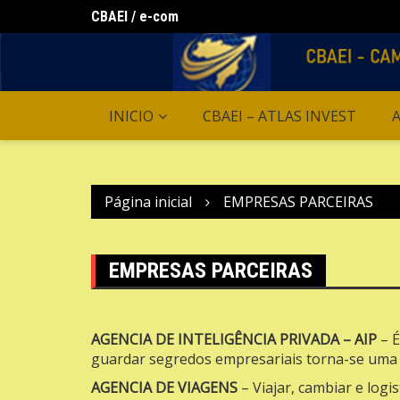
Ir
CBAEI / e-com
Agencias Virtuais
para
o
conteúdo
INICIO
CBAEI – ATLAS INVEST
A
Página inicial
EMPRESAS PARCEIRAS
EMPRESAS PARCEIRAS
AGENCIA DE INTELIGÊNCIA PRIVADA
– AIP
– É
guardar segredos empresariais torna-se uma t
AGENCIA DE VIAGENS
– Viajar, cambiar e logi