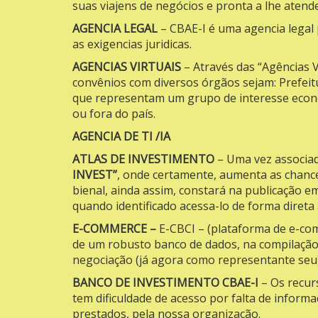
suas viajens de negócios e pronta a lhe atend
AGENCIA LEGAL
– CBAE-I é uma agencia legal 
as exigencias juridicas.
AGENCIAS VIRTUAIS
– Através das “Agências V
convênios com diversos órgãos sejam: Prefeit
que representam um grupo de interesse econô
ou fora do país.
AGENCIA DE TI /IA
ATLAS DE INVESTIMENTO
– Uma vez associado
INVEST”
, onde certamente, aumenta as chance
bienal, ainda assim, constará na publicação 
quando identificado acessa-lo de forma direta 
E-COMMERCE –
E-CBCI – (plataforma de e-co
de um robusto banco de dados, na compilação 
negociação (já agora como representante seu
BANCO DE INVESTIMENTO CBAE-I
– Os recurs
tem dificuldade de acesso por falta de inform
prestados, pela nossa organização.