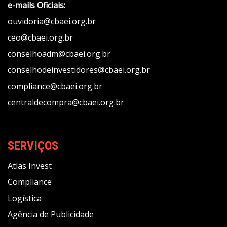
e-mails Oficiais:
ouvidoria@cbaei.org.br
ceo@cbaei.org.br
conselhoadm@cbaei.org.br
conselhodeinvestidores@cbaei.org.br
compliance@cbaei.org.br
centraldecompra@cbaei.org.br
SERVIÇOS
Atlas Invest
Compliance
Logística
Agência de Publicidade