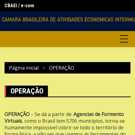
Ir
CBAEI / e-com
Lo
Agencias Virtuais
para
o
conteúdo
Página inicial
OPERAÇÃO
OPERAÇÃO
OPERAÇÃO
– Se dá a partir de:
Agencias de Formento
Virtuais
, como o Brasil tem 5706 municípios, torna-se
humamente impossivel cobrir-se todo o território de
forma fisica, a não ser que usemos as ferramentas do