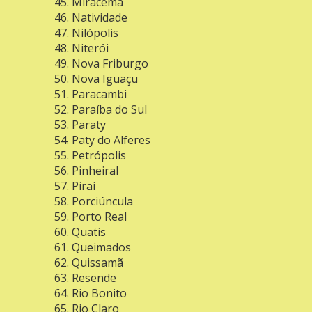
Miracema
Natividade
Nilópolis
Niterói
Nova Friburgo
Nova Iguaçu
Paracambi
Paraíba do Sul
Paraty
Paty do Alferes
Petrópolis
Pinheiral
Piraí
Porciúncula
Porto Real
Quatis
Queimados
Quissamã
Resende
Rio Bonito
Rio Claro