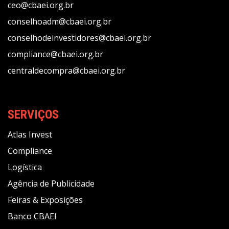
ceo@cbaei.org.br
conselhoadm@cbaei.org.br
conselhodeinvestidores@cbaei.org.br
compliance@cbaei.org.br
centraldecompra@cbaei.org.br
SERVIÇOS
Atlas Invest
Compliance
Logística
Agência de Publicidade
Feiras & Exposições
Banco CBAEI