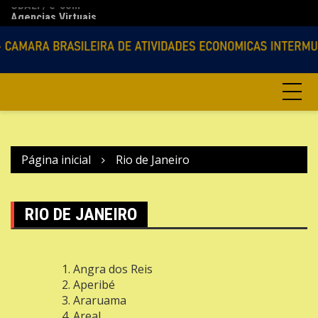
CBAEI / e-com
Ir
Lo
Agencias Virtuais
para
o
conteúdo
Página inicial
Rio de Janeiro
RIO DE JANEIRO
Angra dos Reis
Aperibé
Araruama
Areal