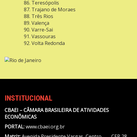
Teresópolis
Trajano de Moraes
Três Rios
Valença
Varre-Sai
Vassouras
Volta Redonda
INSTITUCIONAL
CBAEI – CÂMARA BRASILEIRA DE ATIVIDADES
ECONÔMICAS
PORTAL:
www.cbaei.org.br
Matriz:
Avenida Presidente Vargas, Centro, CEP 28