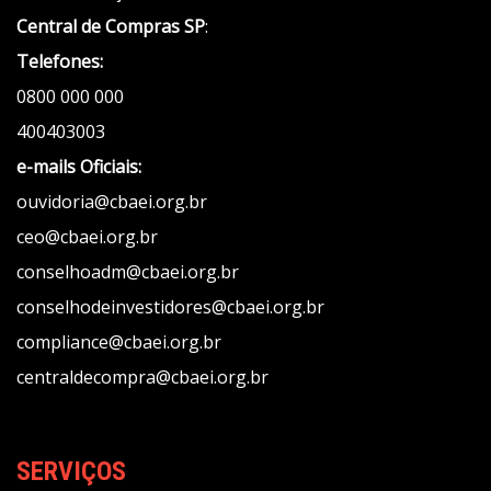
Central de Compras SP
:
Telefones:
0800 000 000
400403003
e-mails Oficiais:
ouvidoria@cbaei.org.br
ceo@cbaei.org.br
conselhoadm@cbaei.org.br
conselhodeinvestidores@cbaei.org.br
compliance@cbaei.org.br
centraldecompra@cbaei.org.br
SERVIÇOS