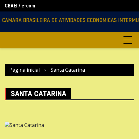
Ir
CBAEI / e-com
Lo
para
Agencias Virtuais
o
conteúdo
Página inicial
Santa Catarina
SANTA CATARINA