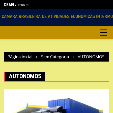
CBAEI / e-com
Ir
Lo
Agencias Virtuais
para
o
conteúdo
Página inicial
Sem Categoria
AUTONOMOS
AUTONOMOS