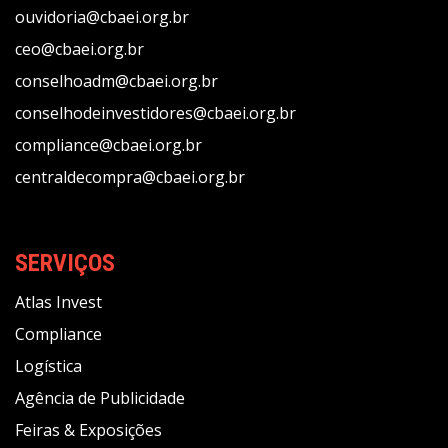
ouvidoria@cbaei.org.br
ceo@cbaei.org.br
conselhoadm@cbaei.org.br
conselhodeinvestidores@cbaei.org.br
compliance@cbaei.org.br
centraldecompra@cbaei.org.br
SERVIÇOS
Atlas Invest
Compliance
Logística
Agência de Publicidade
Feiras & Exposições