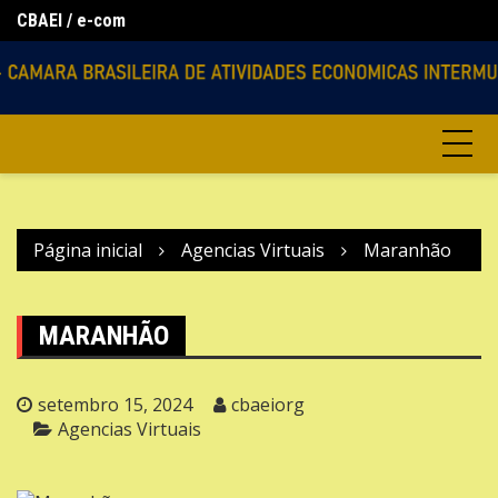
Ir
CBAEI / e-com
Lo
Agencias Virtuais
para
o
conteúdo
Página inicial
Agencias Virtuais
Maranhão
MARANHÃO
setembro 15, 2024
cbaeiorg
Agencias Virtuais