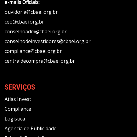
e-mails Oficiais:
ouvidoria@cbaei.org.br
ceo@cbaei.org.br
conselhoadm@cbaei.org.br
conselhodeinvestidores@cbaei.org.br
compliance@cbaei.org.br
centraldecompra@cbaei.org.br
SERVIÇOS
Atlas Invest
Compliance
Logística
Agência de Publicidade