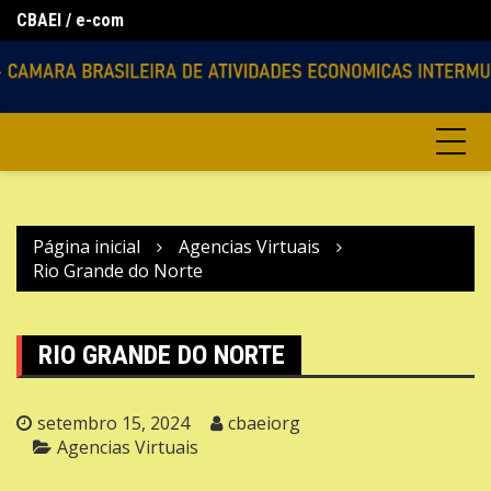
Ir
CBAEI / e-com
Lo
Agencias Virtuais
para
o
conteúdo
Página inicial
Agencias Virtuais
Rio Grande do Norte
RIO GRANDE DO NORTE
setembro 15, 2024
cbaeiorg
Agencias Virtuais