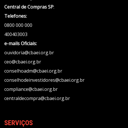
Central de Compras SP
:
Telefones:
0800 000 000
400403003
e-mails Oficiais:
ouvidoria@cbaei.org.br
ceo@cbaei.org.br
conselhoadm@cbaei.org.br
conselhodeinvestidores@cbaei.org.br
compliance@cbaei.org.br
centraldecompra@cbaei.org.br
SERVIÇOS