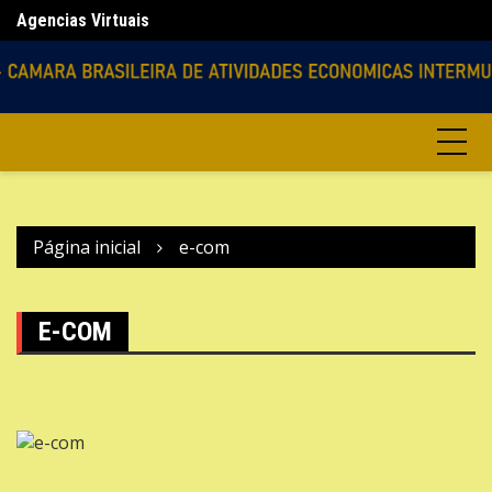
Ir
Agencias Virtuais
Lo
para
o
conteúdo
Página inicial
e-com
E-COM